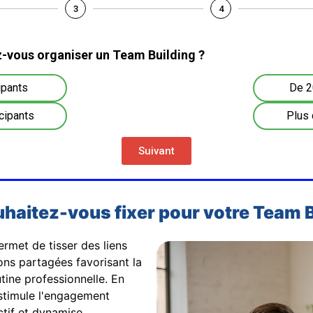
3
4
-vous organiser un Team Building ?
ipants
De 2
cipants
Plus 
Suivant
uhaitez-vous fixer pour votre Team Bu
rmet de tisser des liens
ons partagées favorisant la
tine professionnelle. En
e stimule l'engagement
ctif et dynamise