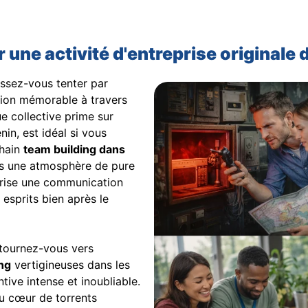
 une activité d'entreprise originale d
aissez-vous tenter par
ion mémorable à travers
ue collective prime sur
nin, est idéal si vous
chain
team building dans
ans une atmosphère de pure
vorise une communication
 esprits bien après le
, tournez-vous vers
ng
vertigineuses dans les
tive intense et inoubliable.
au cœur de torrents