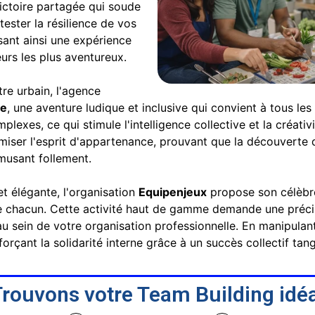
ictoire partagée qui soude
tester la résilience de vos
ant ainsi une expérience
urs les plus aventureux.
tre urbain, l'agence
se
, une aventure ludique et inclusive qui convient à tous les
lexes, ce qui stimule l'intelligence collective et la créat
amiser l'esprit d'appartenance, prouvant que la découverte 
musant follement.
et élégante, l'organisation
Equipenjeux
propose son célèb
e chacun. Cette activité haut de gamme demande une précisio
au sein de votre organisation professionnelle. En manipul
rçant la solidarité interne grâce à un succès collectif tan
rouvons votre Team Building idéa