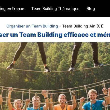
ing en France
Team Building Thématique
Blog
Organiser un Team Building
-
Team Building Ain (01)
r un Team Building efficace et mém