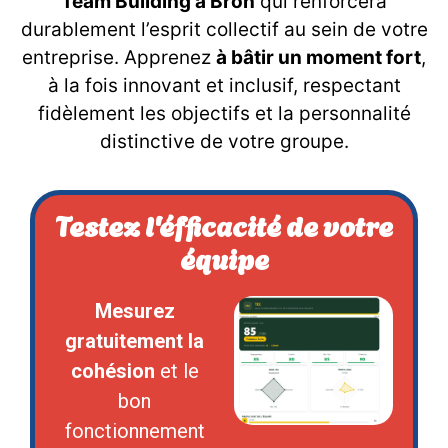
Team Building à Bron
qui renforcera
durablement l’esprit collectif au sein de votre
entreprise. Apprenez
à bâtir un moment fort
,
à la fois innovant et inclusif, respectant
fidèlement les objectifs et la personnalité
distinctive de votre groupe.
Testez l'éfficacité de votre
équipe
Mesurez
gratuitement la
cohésion
et le
bon
fonctionnement