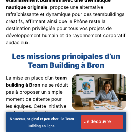
nautique originale
, propose une alternative
rafraîchissante et dynamique pour des teambuildings
créatifs, affirmant ainsi que le Rhône reste la
destination privilégiée pour tous vos projets de
développement humain et de rayonnement corporatif
audacieux.
Les missions principales d’un
Team Building à Bron
La mise en place d’un
team
building à Bron
ne se réduit
pas à proposer un simple
moment de détente pour
les équipes. Cette initiative
professionnelle, clé pour
Nouveau, original et peu cher : le Team
stimuler la cohésion et la motivation au sein des
Je découvre
Building en ligne !
équipes, requiert un travail de réflexion, une