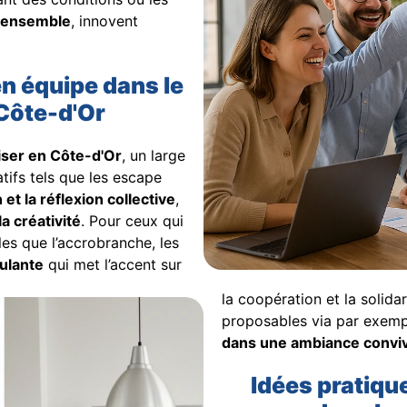
ensemble
, innovent
en équipe dans le
Côte-d'Or
liser en Côte-d'Or
, un large
atifs tels que les escape
et la réflexion collective
,
la créativité
. Pour ceux qui
lles que l’accrobranche, les
ulante
qui met l’accent sur
la coopération et la solid
proposables via par exemp
dans une ambiance conviv
Idées pratiqu