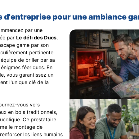
és d'entreprise pour une ambiance ga
 commencez par une
sée par
Le défi des Ducs
,
'escape game par son
iculièrement pertinente
quipe de briller par sa
es énigmes féeriques. En
lle, vous garantissez un
t l'unique clé de la
tournez-vous vers
ux en bois traditionnels,
ucolique. Ce prestataire
omme le montage de
renforcer les liens humains