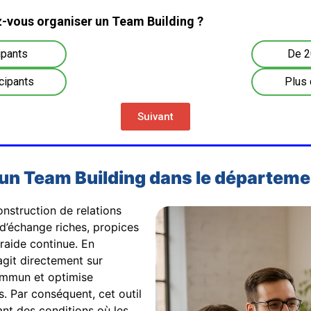
-vous organiser un Team Building ?
ipants
De 2
cipants
Plus 
Suivant
 un Team Building dans le départeme
construction de relations
d’échange riches, propices
traide continue. En
 agit directement sur
ommun et optimise
. Par conséquent, cet outil
ant des conditions où les