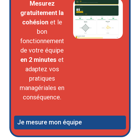
Mesurez
gratuitement la
cohésion
et le
bon
fonctionnement
de votre équipe
en 2 minutes
et
adaptez vos
pratiques
managériales en
conséquence.
Je mesure mon équipe