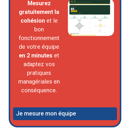
Mesurez
gratuitement la
cohésion
et le
bon
fonctionnement
de votre équipe
en 2 minutes
et
adaptez vos
pratiques
managériales en
conséquence.
Je mesure mon équipe