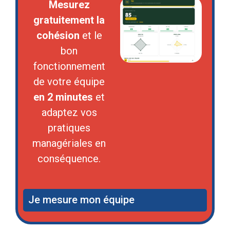
Mesurez
gratuitement la
cohésion
et le
bon
fonctionnement
de votre équipe
en 2 minutes
et
adaptez vos
pratiques
managériales en
conséquence.
Je mesure mon équipe