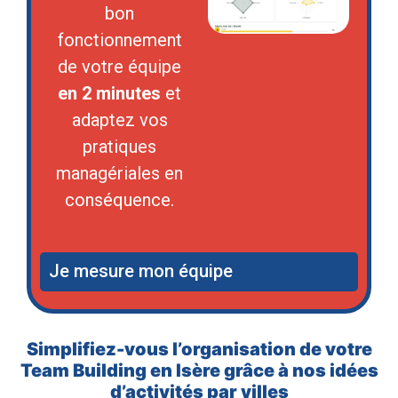
bon
fonctionnement
de votre équipe
en 2 minutes
et
adaptez vos
pratiques
managériales en
conséquence.
Je mesure mon équipe
Simplifiez-vous l’organisation de votre
Team Building en Isère grâce à nos idées
d’activités par villes