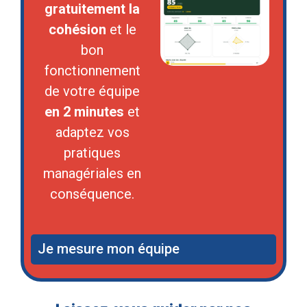
gratuitement la
cohésion
et le
bon
fonctionnement
de votre équipe
en 2 minutes
et
adaptez vos
pratiques
managériales en
conséquence.
Je mesure mon équipe