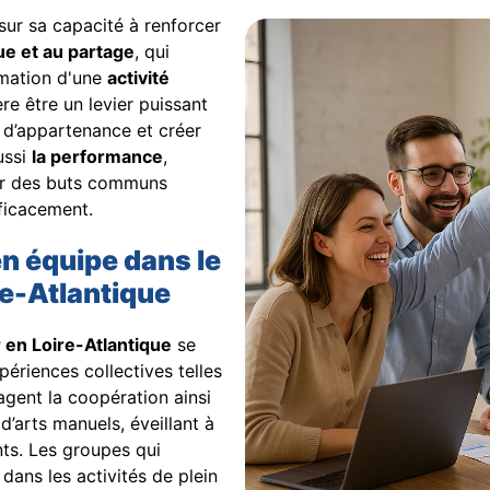
ur sa capacité à renforcer
ue et au partage
, qui
nimation d'une
activité
re être un levier puissant
t d’appartenance et créer
ussi
la performance
,
sur des buts communs
ficacement.
en équipe dans le
re-Atlantique
 en Loire-Atlantique
se
ériences collectives telles
gent la coopération ainsi
 d’arts manuels, éveillant à
ants. Les groupes qui
dans les activités de plein