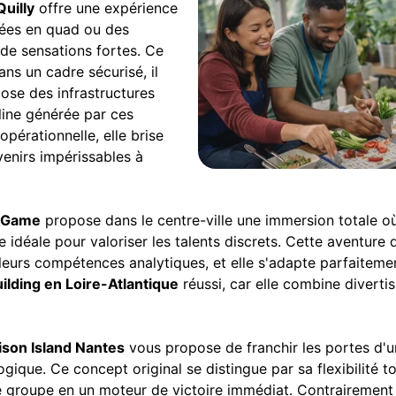
uilly
offre une expérience
nées en quad ou des
 de sensations fortes. Ce
ns un cadre sécurisé, il
ose des infrastructures
ine générée par ces
pérationnelle, elle brise
uvenirs impérissables à
 Game
propose dans le centre-ville une immersion totale où 
ve idéale pour valoriser les talents discrets. Cette aventur
r leurs compétences analytiques, et elle s'adapte parfaiteme
ilding en Loire-Atlantique
réussi, car elle combine divert
ison Island Nantes
vous propose de franchir les portes d'u
gique. Ce concept original se distingue par sa flexibilité t
 de groupe en un moteur de victoire immédiat. Contraireme