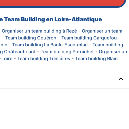
tre Team Building en Loire-Atlantique
-
Organiser un team building à Rezé
-
Organiser un team
u
-
Team building Couëron
-
Team building Carquefou
-
rnic
-
Team building La Baule-Escoublac
-
Team building
ng Châteaubriant
-
Team building Pornichet
-
Organiser un
-Loire
-
Team building Treillières
-
Team building Blain