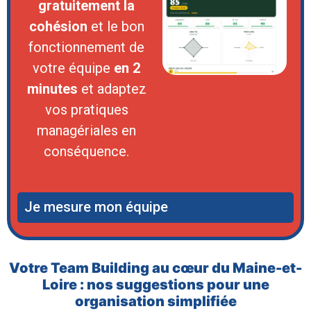
gratuitement la
cohésion
et le bon
fonctionnement de
votre équipe
en 2
minutes
et adaptez
vos pratiques
managériales en
conséquence.
Je mesure mon équipe
Votre Team Building au cœur du Maine-et-
Loire : nos suggestions pour une
organisation simplifiée