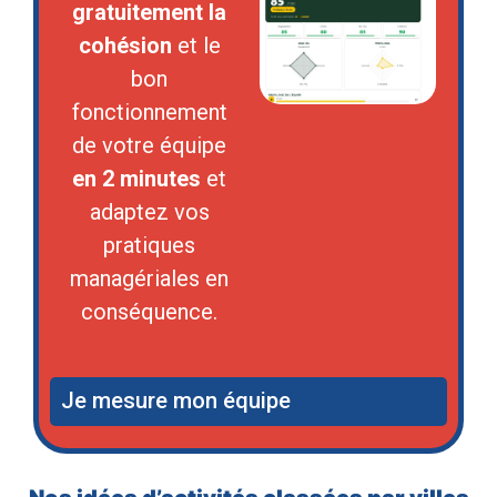
gratuitement la
cohésion
et le
bon
fonctionnement
de votre équipe
en 2 minutes
et
adaptez vos
pratiques
managériales en
conséquence.
Je mesure mon équipe