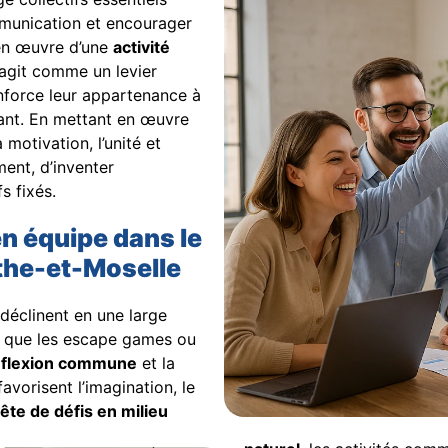
mmunication et encourager
 en œuvre d’une
activité
agit comme un levier
nforce leur appartenance à
ulant. En mettant en œuvre
 motivation, l’unité et
ment, d’inventer
s fixés.
en équipe dans le
the-et-Moselle
déclinent en une large
es que les escape games ou
réflexion commune
et la
avorisent l’imagination, le
ête de défis en milieu