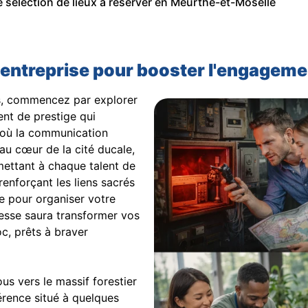
e sélection de lieux à réserver en Meurthe-et-Moselle
d'entreprise pour booster l'engagem
rs, commencez par explorer
ent de prestige qui
 où la communication
é au cœur de la cité ducale,
mettant à chaque talent de
renforçant les liens sacrés
te pour organiser votre
resse saura transformer vos
c, prêts à braver
ous vers le massif forestier
férence situé à quelques