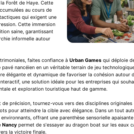
 la Forêt de Haye. Cette
 accumulées au cours de
 tactiques qui exigent une
pression. Cette immersion
ition saine, garantissant
rchie informelle autour
trimoniales, faites confiance à
Urban Games
qui déploie de
e pavé nancéien en un véritable terrain de jeu technologiqu
e élégante et dynamique de favoriser la cohésion autour de 
teractif, une solution idéale pour les entreprises qui souh
tale et exploration touristique haut de gamme.
et de précision, tournez-vous vers des disciplines original
mots pour atteindre la cible avec élégance. Dans un tout aut
environnants, offrant une parenthèse sensorielle apaisante 
e Nancy
permet de s'essayer au dragon boat sur les eaux ca
rs la victoire finale.