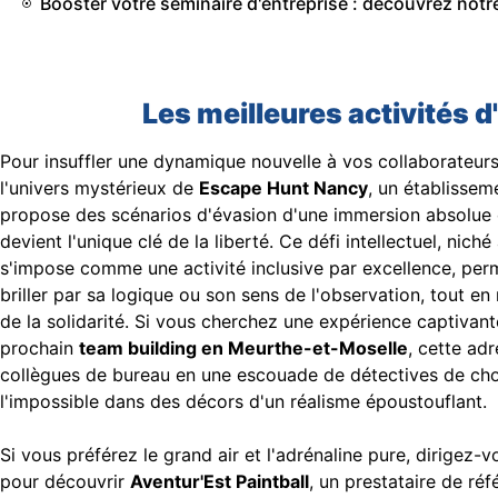
Booster votre séminaire d'entreprise : découvrez notr
Les meilleures activités 
Pour insuffler une dynamique nouvelle à vos collaborateu
l'univers mystérieux de
Escape Hunt Nancy
, un établissem
propose des scénarios d'évasion d'une immersion absolue
devient l'unique clé de la liberté. Ce défi intellectuel, nich
s'impose comme une activité inclusive par excellence, per
briller par sa logique ou son sens de l'observation, tout en 
de la solidarité. Si vous cherchez une expérience captivan
prochain
team building en Meurthe-et-Moselle
, cette ad
collègues de bureau en une escouade de détectives de cho
l'impossible dans des décors d'un réalisme époustouflant.
Si vous préférez le grand air et l'adrénaline pure, dirigez-v
pour découvrir
Aventur'Est Paintball
, un prestataire de ré