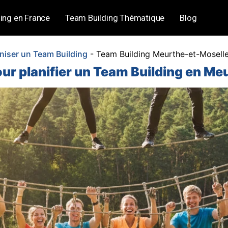
ing en France
Team Building Thématique
Blog
niser un Team Building
-
Team Building Meurthe-et-Moselle
our planifier un Team Building en Me