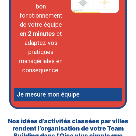
bon
fonctionnement
de votre équipe
en 2 minutes
et
adaptez vos
pratiques
managériales en
conséquence.
Je mesure mon équipe
Nos idées d’activités classées par villes
rendent l’organisation de votre Team
Building dans l'Oise plus simple que