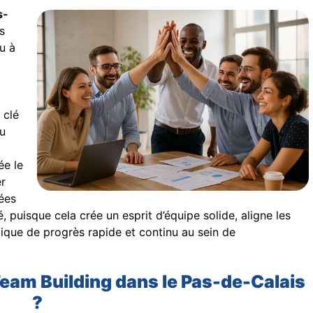
s-
s
u à
 clé
u
ée le
er
gées
 puisque cela crée un esprit d’équipe solide, aligne les
que de progrès rapide et continu au sein de
Team Building dans le Pas-de-Calais
?