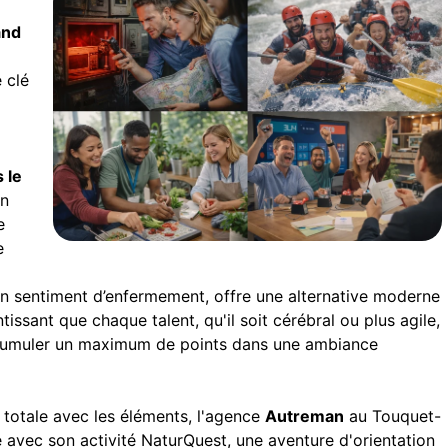
and
 clé
 le
un
e
e
un sentiment d’enfermement, offre une alternative moderne
ntissant que chaque talent, qu'il soit cérébral ou plus agile,
accumuler un maximum de points dans une ambiance
 totale avec les éléments, l'agence
Autreman
au Touquet-
é avec son activité NaturQuest, une aventure d'orientation