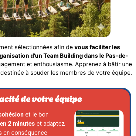
ement sélectionnées afin de
vous faciliter les
ganisation d’un Team Building dans le Pas-de-
ngagement et enthousiasme. Apprenez à bâtir une
 destinée à souder les membres de votre équipe.
cacité de votre équipe
cohésion
et le bon
en 2 minutes
et adaptez
s en conséquence.