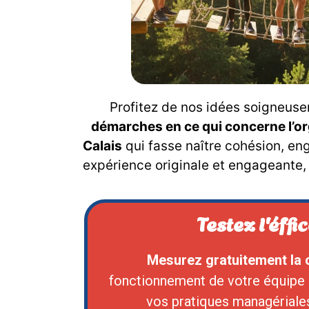
Profitez de nos idées soigneus
démarches en ce qui concerne l’or
Calais
qui fasse naître cohésion, e
expérience originale et engageante,
Testez l'éffi
Mesurez gratuitement la 
fonctionnement de votre équipe
vos pratiques managériale