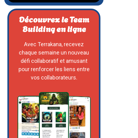
Découvrez le Team
Building en ligne
Avec Terrakana, recevez
chaque semaine un nouveau
défi collaboratif et amusant
pour renforcer les liens entre
vos collaborateurs.