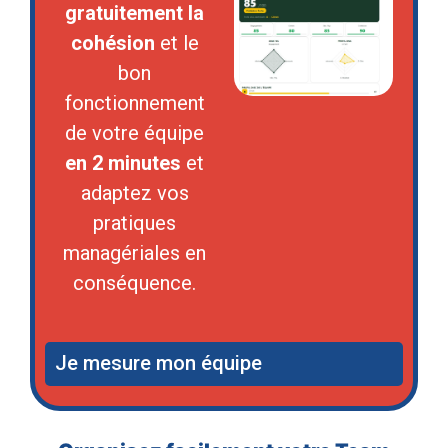
gratuitement la
cohésion
et le
bon
fonctionnement
de votre équipe
en 2 minutes
et
adaptez vos
pratiques
managériales en
conséquence.
Je mesure mon équipe