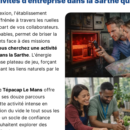
vités d'entreprise dans la Sarthe qu
exion, l'établissement
rénée à travers les ruelles
part de vos collaborateurs.
bables, permet de briser la
nts face à des missions
vous cherchez une activité
ans la Sarthe
. L'énergie
se plateau de jeu, forçant
nt les liens naturels par le
c Tépacap Le Mans
offre
 ses douze parcours
te activité intense en
ion du vide le tout sous les
e un socle de confiance
ouhaitent explorer des