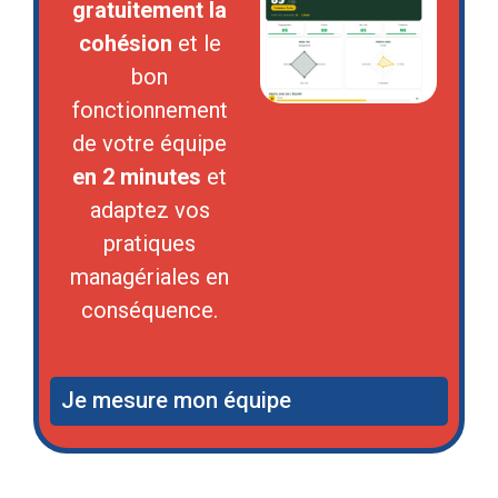
gratuitement la
cohésion
et le
bon
fonctionnement
de votre équipe
en 2 minutes
et
adaptez vos
pratiques
managériales en
conséquence.
Je mesure mon équipe