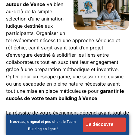
autour de Vence
va bien
au-delà de la simple
sélection d’une animation
ludique destinée aux
participants. Organiser un
tel événement nécessite une approche sérieuse et
réfléchie, car il s’agit avant tout d’un projet
d’envergure destiné à solidifier les liens entre
collaborateurs tout en suscitant leur engagement
grâce à une préparation méthodique et inventive.
Opter pour un escape game, une session de cuisine
ou une escapade en pleine nature nécessite avant
tout une mise en place méticuleuse pour
garantir le
succès de votre team building à Vence
.
La réussite de votre événement dépend avant tout de
la clarté avec laquelle vous formuler les objectifs
Nouveau, original et peu cher : le Team
Je découvre
initiaux.
Quelles motivations vous poussent à
Building en ligne !
organiser cette journée particulière et quel est le