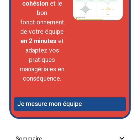
cohésion
et le
bon
fonctionnement
de votre équipe
en 2 minutes
et
adaptez vos
pratiques
managériales en
conséquence.
Je mesure mon équipe
Sommaire