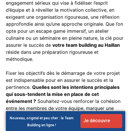
engagement sérieux qui vise à fidéliser l’esprit
d’équipe et à réveiller la motivation collective, en
exigeant une organisation rigoureuse, une réflexion
approfondie ainsi qu’une approche originale. Que l’on
opte pour un escape game immersif, un atelier
culinaire ou un séminaire en pleine nature, la clé pour
assurer le succès de
votre team building au Haillan
réside dans une préparation rigoureuse et
méthodique.
Fixer les objectifs dès le démarrage de votre projet
est indispensable pour en assurer le succès et la
pertinence.
Quelles sont les intentions principales
qui sous-tendent la mise en place de cet
événement ?
Souhaitez-vous renforcer la cohésion
entre les membres de votre équipe, marquer une
réussite professionnelle, faciliter l’intégration des
Nouveau, original et peu cher : le Team
Je découvre
nouvelles recrues ou encore instaurer un moment de
Building en ligne !
détente et de convivialité au sein de votre