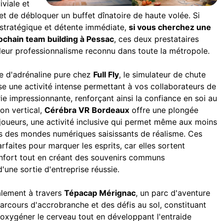
iviale et
 de débloquer un buffet dînatoire de haute volée. Si
n stratégique et détente immédiate,
si vous cherchez une
rochain team building à Pessac
, ces deux prestataires
 leur professionnalisme reconnu dans toute la métropole.
e d'adrénaline pure chez
Full Fly
, le simulateur de chute
se une activité intense permettant à vos collaborateurs de
erie impressionnante, renforçant ainsi la confiance en soi au
on vertical,
Cérébra VR Bordeaux
offre une plongée
i-joueurs, une activité inclusive qui permet même aux moins
ns des mondes numériques saisissants de réalisme. Ces
rfaites pour marquer les esprits, car elles sortent
onfort tout en créant des souvenirs communs
'une sortie d'entreprise réussie.
alement à travers
Tépacap Mérignac
, un parc d'aventure
parcours d'accrobranche et des défis au sol, constituant
s'oxygéner le cerveau tout en développant l'entraide