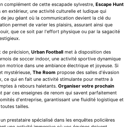
. En complément de cette escapade sylvestre,
Escape Hunt
n extérieur, une activité culturelle et ludique qui
n de jeu géant où la communication devient la clé du
gation permet de varier les plaisirs, assurant ainsi que
uir, que ce soit par l'effort physique ou par la sagacité
estigieux.
t de précision,
Urban Football
met à disposition des
urnois de soccer indoor, une activité sportive dynamique
tion motrice dans une ambiance électrique et joyeuse. Si
et mystérieuse,
The Room
propose des salles d'évasion
ce qui en fait une activité stimulante pour mettre à
omptes à rebours haletants.
Organiser votre prochain
t par ces enseignes de renom qui savent parfaitement
mités d'entreprise, garantissant une fluidité logistique et
outes tailles.
, un prestataire spécialisé dans les enquêtes policières
sant une activité immersive où vos équipes doivent