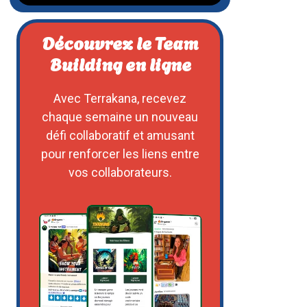
Découvrez le Team
Building en ligne
Avec Terrakana, recevez
chaque semaine un nouveau
défi collaboratif et amusant
pour renforcer les liens entre
vos collaborateurs.