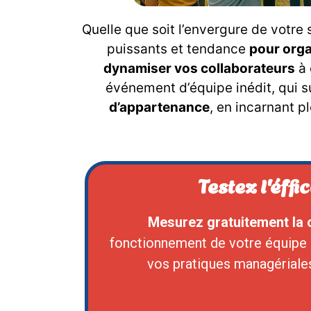
Quelle que soit l’envergure de votre
puissants et tendance
pour orga
dynamiser vos collaborateurs
à 
événement d’équipe inédit, qui 
d’appartenance
, en incarnant p
Testez l'éffi
Mesurez gratuitement la 
fonctionnement de votre équipe
vos pratiques managériale