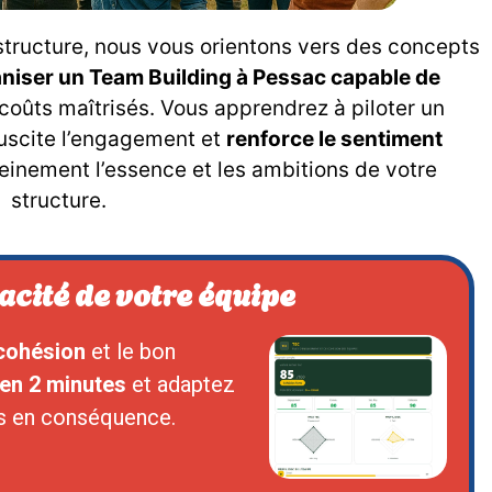
 structure, nous vous orientons vers des concepts
niser un Team Building à Pessac capable de
coûts maîtrisés. Vous apprendrez à piloter un
suscite l’engagement et
renforce le sentiment
leinement l’essence et les ambitions de votre
structure.
cacité de votre équipe
cohésion
et le bon
en 2 minutes
et adaptez
s en conséquence.